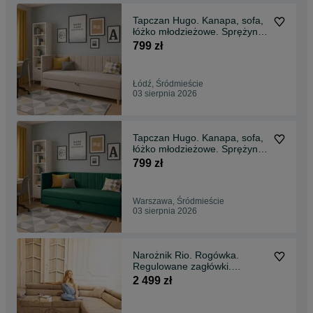
Tapczan Hugo. Kanapa, sofa,
łóżko młodzieżowe. Sprężyny
bonell materac
799 zł
Łódź, Śródmieście
03 sierpnia 2026
Tapczan Hugo. Kanapa, sofa,
łóżko młodzieżowe. Sprężyny
bonell materac
799 zł
Warszawa, Śródmieście
03 sierpnia 2026
Narożnik Rio. Rogówka.
Regulowane zagłówki.
Sztruks! Szybka dostawa!
2 499 zł