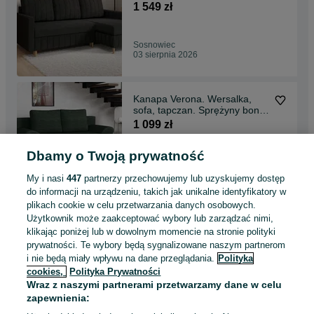
welur, 2 pojemniki
1 549 zł
Sosnowiec
03 sierpnia 2026
Kanapa Verona. Wersalka,
sofa, tapczan. Sprężyny bonell
funkcja spania
1 099 zł
Dbamy o Twoją prywatność
Gdańsk, Śródmieście
03 sierpnia 2026
My i nasi
447
partnerzy przechowujemy lub uzyskujemy dostęp
do informacji na urządzeniu, takich jak unikalne identyfikatory w
plikach cookie w celu przetwarzania danych osobowych.
Kanapa Skandynawska.
Użytkownik może zaakceptować wybory lub zarządzać nimi,
Wersalka, łóżko, sofa.
klikając poniżej lub w dowolnym momencie na stronie polityki
Automat, funkcja spania!
1 299 zł
prywatności. Te wybory będą sygnalizowane naszym partnerom
i nie będą miały wpływu na dane przeglądania.
Polityka
cookies,
Polityka Prywatności
Katowice, Śródmieście
Wraz z naszymi partnerami przetwarzamy dane w celu
03 sierpnia 2026
zapewnienia: