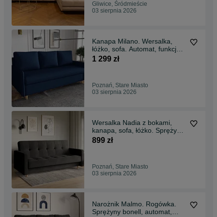
Gliwice, Śródmieście
03 sierpnia 2026
Kanapa Milano. Wersalka,
łóżko, sofa. Automat, funkcja
spania!
1 299 zł
Poznań, Stare Miasto
03 sierpnia 2026
Wersalka Nadia z bokami,
kanapa, sofa, łóżko. Sprężyny
bonell
899 zł
Poznań, Stare Miasto
03 sierpnia 2026
Narożnik Malmo. Rogówka.
Sprężyny bonell, automat,