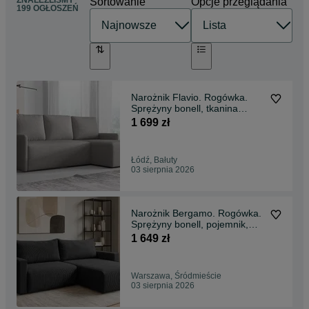
ZNALEŹLIŚMY
Sortowanie
Opcje przeglądania
199 OGŁOSZEŃ
Narożnik Flavio. Rogówka.
Sprężyny bonell, tkanina
boucle, baranek
1 699 zł
Łódź, Bałuty
03 sierpnia 2026
Narożnik Bergamo. Rogówka.
Sprężyny bonell, pojemnik,
automat, sztruks
1 649 zł
Warszawa, Śródmieście
03 sierpnia 2026