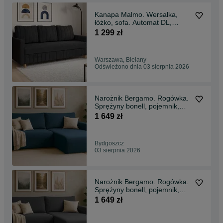
Kanapa Malmo. Wersalka,
łóżko, sofa. Automat DL,
funkcja spania!
1 299 zł
Warszawa, Bielany
Odświeżono dnia 03 sierpnia 2026
Narożnik Bergamo. Rogówka.
Sprężyny bonell, pojemnik,
automat, welur
1 649 zł
Bydgoszcz
03 sierpnia 2026
Narożnik Bergamo. Rogówka.
Sprężyny bonell, pojemnik,
automat, welur
1 649 zł