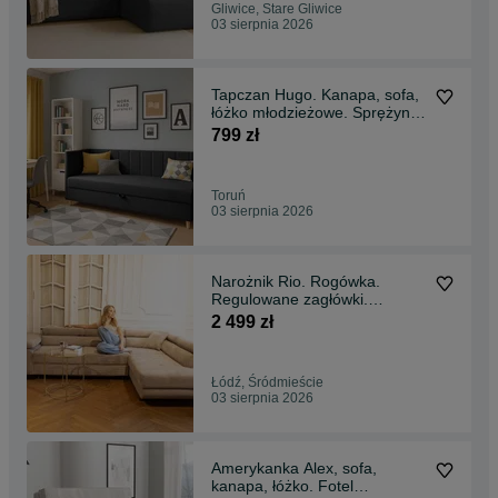
Gliwice, Stare Gliwice
03 sierpnia 2026
Tapczan Hugo. Kanapa, sofa,
łóżko młodzieżowe. Sprężyny
bonell materac
799 zł
Toruń
03 sierpnia 2026
Narożnik Rio. Rogówka.
Regulowane zagłówki.
Sztruks! Szybka dostawa!
2 499 zł
Łódź, Śródmieście
03 sierpnia 2026
Amerykanka Alex, sofa,
kanapa, łóżko. Fotel