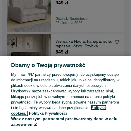
rozkładany, funkcja spania
949 zł
Gdańsk, Śródmieście
03 sierpnia 2026
Wersalka Nadia, kanapa, sofa,
tapczan, łóżko. Szybka
dostawa!
849 zł
Dbamy o Twoją prywatność
Olsztyn
03 sierpnia 2026
My i nasi
447
partnerzy przechowujemy lub uzyskujemy dostęp
do informacji na urządzeniu, takich jak unikalne identyfikatory w
plikach cookie w celu przetwarzania danych osobowych.
Amerykanka Alex, sofa,
Użytkownik może zaakceptować wybory lub zarządzać nimi,
kanapa, łóżko. Fotel
klikając poniżej lub w dowolnym momencie na stronie polityki
rozkładany, funkcja spania
949 zł
prywatności. Te wybory będą sygnalizowane naszym partnerom
i nie będą miały wpływu na dane przeglądania.
Polityka
cookies,
Polityka Prywatności
Kielce
Wraz z naszymi partnerami przetwarzamy dane w celu
03 sierpnia 2026
zapewnienia: