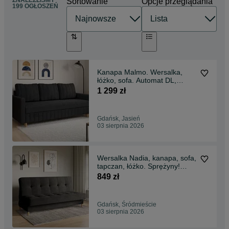
ZNALEŹLIŚMY
Sortowanie
Opcje przeglądania
199 OGŁOSZEŃ
Kanapa Malmo. Wersalka,
łóżko, sofa. Automat DL,
funkcja spania!
1 299 zł
Gdańsk, Jasień
03 sierpnia 2026
Wersalka Nadia, kanapa, sofa,
tapczan, łóżko. Sprężyny!
Szybka dostawa
849 zł
Gdańsk, Śródmieście
03 sierpnia 2026